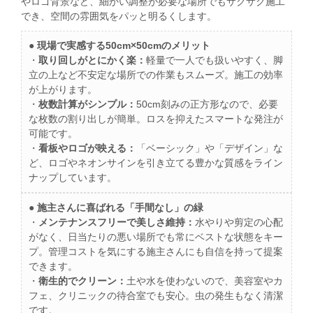
やロゴ背景など、細かい調整が必要な場所でもサクサク施工
でき、空間の雰囲気をパッと明るくします。
● 現場で実感する50cm×50cmのメリット
・
取り回しがとにかく楽：
軽量で一人でも扱いやすく、脚
立の上など不安定な場所での作業もスムーズ。施工の効率
が上がります。
・
枚数計算がシンプル：
50cm刻みの正方形なので、必要
な枚数の割り出しが簡単。ロスを抑えたスマートな発注が
可能です。
・
看板やロゴが映える：
「ベーシック」や「デザイン」な
ど、ロゴやネオンサインを引き立てる豊かな質感をライン
ナップしています。
● 施主さんに喜ばれる「手間なし」の緑
・
メンテナンスフリーで美しさ維持：
水やりや剪定の心配
がなく、日当たりの悪い場所でも常にベストな状態をキー
プ。管理コストを気にする施主さんにも自信を持って提案
できます。
・
衛生的でクリーン：
土や水を使わないので、美容室やカ
フェ、クリニックの待合室でも安心。虫の発生もなく清潔
です。