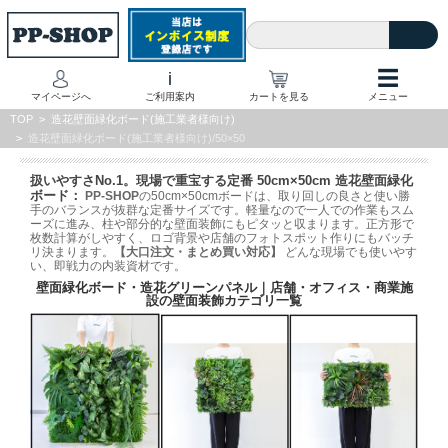
☰
i
マイページへ
ご利用案内
カートを見る
メニュー
TOP
>
造花壁面緑化ボード(施工業者様向け)
>
造花壁面緑化ボード(施工業者様向け)/50×50
扱いやすさNo.1。現場で重宝する定番 50cm×50cm 造花壁面緑化
ボード：
PP-SHOP
の50cm×50cmボードは、取り回しの良さと使い勝
手のバランスが抜群な定番サイズです。軽量なので一人での作業もスム
ーズに進み、柱や部分的な壁面装飾にもピタッと収まります。正方形で
枚数計算がしやすく、ロゴ背景や店舗のフォトスポット作りにもバッチ
リ決まります。
【大口注文・まとめ買い対応】
どんな現場でも使いやす
い、即戦力の内装資材です。
壁面緑化ボード・造花グリーンパネル｜店舗・オフィス・商業施
設の壁面装飾カテゴリ一覧