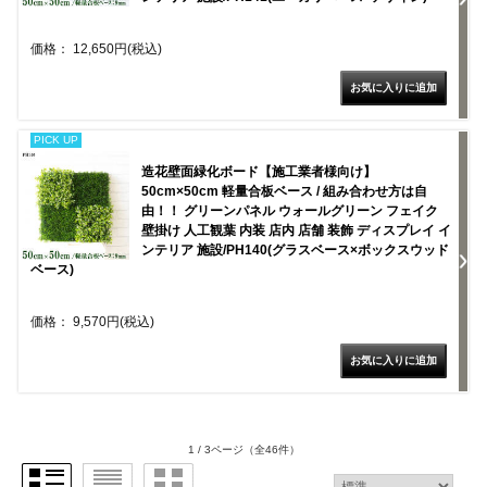
価格： 12,650円(税込)
PICK UP
造花壁面緑化ボード【施工業者様向け】
50cm×50cm 軽量合板ベース / 組み合わせ方は自
由！！ グリーンパネル ウォールグリーン フェイク
壁掛け 人工観葉 内装 店内 店舗 装飾 ディスプレイ イ
ンテリア 施設/PH140(グラスベース×ボックスウッド
ベース)
価格： 9,570円(税込)
1 / 3ページ
（全46件）