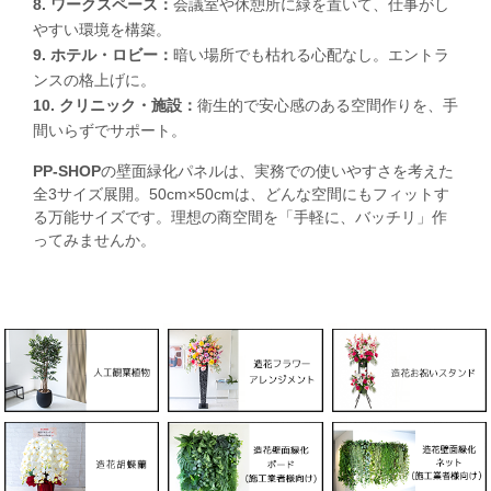
8. ワークスペース：
会議室や休憩所に緑を置いて、仕事がし
やすい環境を構築。
9. ホテル・ロビー：
暗い場所でも枯れる心配なし。エントラ
ンスの格上げに。
10. クリニック・施設：
衛生的で安心感のある空間作りを、手
間いらずでサポート。
PP-SHOP
の壁面緑化パネルは、実務での使いやすさを考えた
全3サイズ展開。50cm×50cmは、どんな空間にもフィットす
る万能サイズです。理想の商空間を「手軽に、バッチリ」作
ってみませんか。