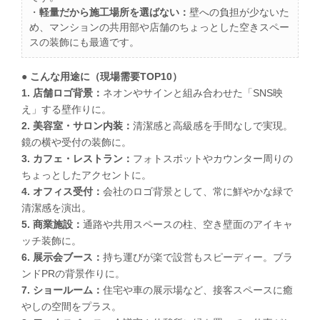
・
軽量だから施工場所を選ばない：
壁への負担が少ないた
め、マンションの共用部や店舗のちょっとした空きスペー
スの装飾にも最適です。
● こんな用途に（現場需要TOP10）
1. 店舗ロゴ背景：
ネオンやサインと組み合わせた「SNS映
え」する壁作りに。
2. 美容室・サロン内装：
清潔感と高級感を手間なしで実現。
鏡の横や受付の装飾に。
3. カフェ・レストラン：
フォトスポットやカウンター周りの
ちょっとしたアクセントに。
4. オフィス受付：
会社のロゴ背景として、常に鮮やかな緑で
清潔感を演出。
5. 商業施設：
通路や共用スペースの柱、空き壁面のアイキャ
ッチ装飾に。
6. 展示会ブース：
持ち運びが楽で設営もスピーディー。ブラ
ンドPRの背景作りに。
7. ショールーム：
住宅や車の展示場など、接客スペースに癒
やしの空間をプラス。