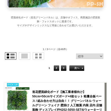
壁面緑化ボード（造花グリーンパネル）は、店舗やオフィス、商業施設の壁面装
飾・フォトスポットに最適です。
サイズやデザインミックスなど用途に合わせてお選びいただけます。
1 / 3ページ
（全46件）
1
2
3
次へ
PICK UP
造花壁面緑化ボード【施工業者様向け】
50cm×50cmサイズボード×4枚セット 軽量合板ベー
ス / 組み合わせ方は自由！！ グリーンパネル ウォー
ルグリーン フェイク 壁掛け 人工観葉 内装 店内 店舗
装飾 ディスプレイ/PH202-5050-SET4(ウォーターリ