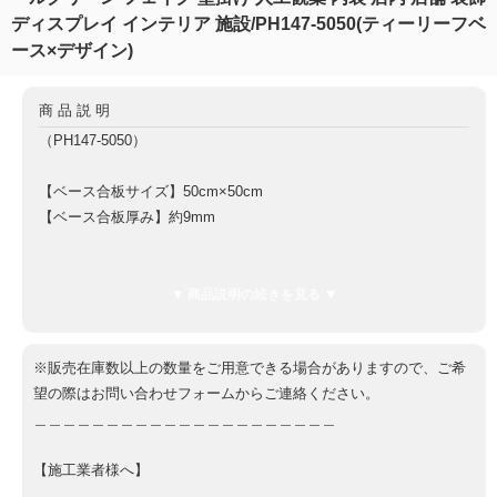
ディスプレイ インテリア 施設/PH147-5050(ティーリーフベ
ース×デザイン)
商品説明
（PH147-5050）
【ベース合板サイズ】50cm×50cm
【ベース合板厚み】約9mm
【全体厚み（ベース板9mm含む）】約13cm
【重量】約1.9kg
▼ 商品説明の続きを見る ▼
【ベース板材質】軽量合板
※販売在庫数以上の数量をご用意できる場合がありますので、ご希
望の際はお問い合わせフォームからご連絡ください。
＿＿＿＿＿＿＿＿＿＿＿＿＿＿＿＿＿＿＿＿＿
【施工業者様へ】