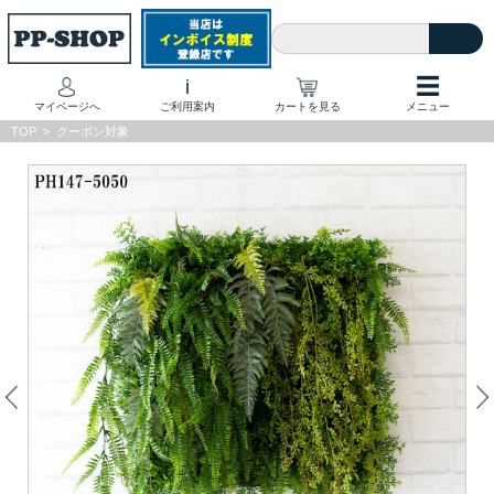
☰
i
マイページへ
ご利用案内
カートを見る
メニュー
TOP
>
クーポン対象