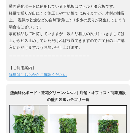
壁面緑化ボードに使用している下地板はファルカタ合板です。
軽量で反りが出にくく施工しやすい板ではありますが、木材の性質
上、 湿気や乾燥などの自然環境により多少の反りが発生してしまう
場合もございます。
事前検品して出荷していますが、数ミリ程度の反りにつきましては
上からビス止めしていただければ設置できますのでご了解の上ご購
入いただけますようお願い申し上げます。
＿＿＿＿＿＿＿＿＿＿＿＿＿＿＿＿＿＿＿＿＿
【ご利用案内】
詳細はこちらからご確認ください
壁面緑化ボード・造花グリーンパネル｜店舗・オフィス・商業施設
の壁面装飾カテゴリ一覧