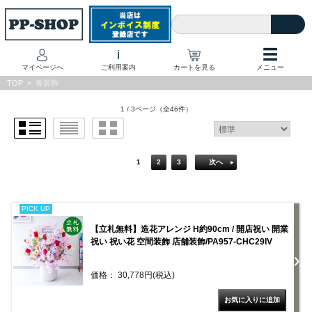
☰
i
マイページへ
ご利用案内
カートを見る
メニュー
TOP
>
春装飾
1 / 3ページ
（全46件）
1
2
3
次へ
PICK UP
【立札無料】造花アレンジ H約90cm / 開店祝い 開業
祝い 祝い花 空間装飾 店舗装飾/PA957-CHC29IV
価格： 30,778円(税込)