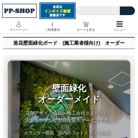
☰
i
マイページへ
ご利用案内
カートを見る
メニュー
造花壁面緑化ボード (施工業者様向け) オーダー
壁面緑化
オーダーメイド
店舗デザイン会社・施工会社さま向けの、
完全カスタム壁面緑化製作サービスです。
カウンター背面、店内のフォトスポットなど。