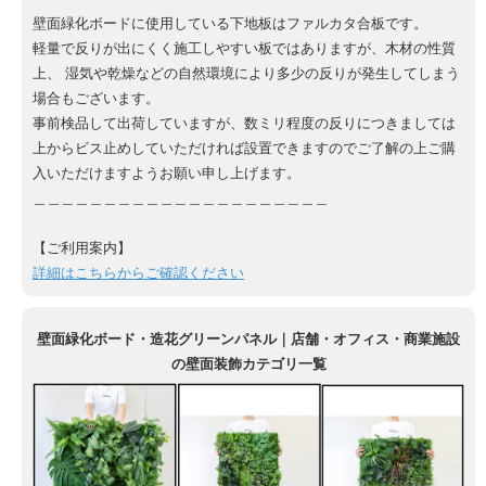
壁面緑化ボードに使用している下地板はファルカタ合板です。
軽量で反りが出にくく施工しやすい板ではありますが、木材の性質
上、 湿気や乾燥などの自然環境により多少の反りが発生してしまう
場合もございます。
事前検品して出荷していますが、数ミリ程度の反りにつきましては
上からビス止めしていただければ設置できますのでご了解の上ご購
入いただけますようお願い申し上げます。
＿＿＿＿＿＿＿＿＿＿＿＿＿＿＿＿＿＿＿＿＿
【ご利用案内】
詳細はこちらからご確認ください
壁面緑化ボード・造花グリーンパネル｜店舗・オフィス・商業施設
の壁面装飾カテゴリ一覧