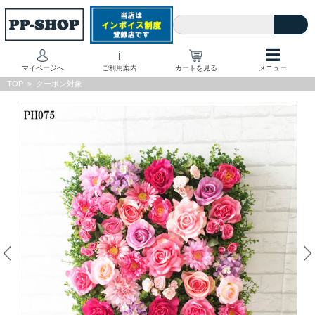
☰
i
マイページへ
ご利用案内
カートを見る
メニュー
TOP
>
クーポン対象