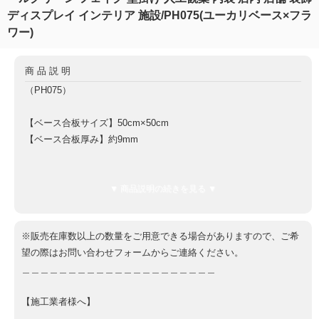
ディスプレイ インテリア 施設/PH075(ユーカリベース×フラ
ワー)
商品説明
（PH075）
【ベース合板サイズ】50cm×50cm
【ベース合板厚み】約9mm
【全体厚み（ベース板9mm含む）】約10cm
【重量】約1.6kg
▼ 商品説明の続きを見る ▼
【ベース板材質】軽量合板
※販売在庫数以上の数量をご用意できる場合がありますので、ご希
望の際はお問い合わせフォームからご連絡ください。
＿＿＿＿＿＿＿＿＿＿＿＿＿＿＿＿＿＿＿＿＿
【施工業者様へ】