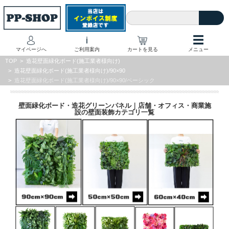
☰
i
マイページへ
ご利用案内
カートを見る
メニュー
TOP
>
造花壁面緑化ボード(施工業者様向け)
>
造花壁面緑化ボード(施工業者様向け)/90×90
>
造花壁面緑化ボード(施工業者様向け)/90×90/ベーシック
壁面緑化ボード・造花グリーンパネル｜店舗・オフィス・商業施
設の壁面装飾カテゴリ一覧