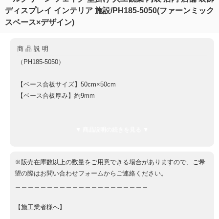
ディスプレイ インテリア 施設/PH185-5050(ファーンミック
スベース×デザイン)
商品説明
（PH185-5050）
【ベース合板サイズ】50cm×50cm
【ベース合板厚み】約9mm
【全体厚み（ベース板9mm含む）】約10cm
【重量】約1.5kg
▼ 商品説明の続きを見る ▼
【ベース板材質】軽量合板
※販売在庫数以上の数量をご用意できる場合がありますので、ご希
望の際はお問い合わせフォームからご連絡ください。
＿＿＿＿＿＿＿＿＿＿＿＿＿＿＿＿＿＿＿＿＿
【施工業者様へ】