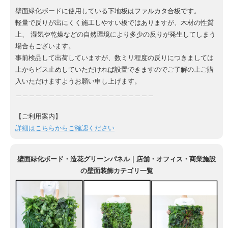
壁面緑化ボードに使用している下地板はファルカタ合板です。
軽量で反りが出にくく施工しやすい板ではありますが、木材の性質
上、 湿気や乾燥などの自然環境により多少の反りが発生してしまう
場合もございます。
事前検品して出荷していますが、数ミリ程度の反りにつきましては
上からビス止めしていただければ設置できますのでご了解の上ご購
入いただけますようお願い申し上げます。
＿＿＿＿＿＿＿＿＿＿＿＿＿＿＿＿＿＿＿＿＿
【ご利用案内】
詳細はこちらからご確認ください
壁面緑化ボード・造花グリーンパネル｜店舗・オフィス・商業施設
の壁面装飾カテゴリ一覧