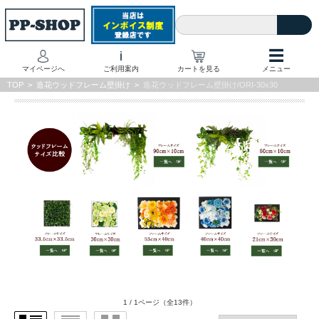
☰
i
マイページへ
ご利用案内
カートを見る
メニュー
TOP
>
造花ウッドフレーム壁掛け
>
造花ウッドフレーム壁掛け/ORI-30x30
1 / 1ページ
（全13件）