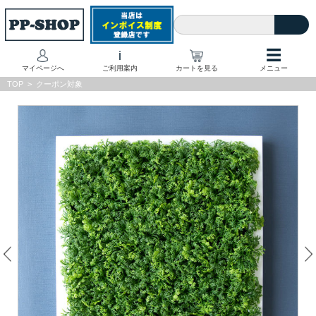
☰
i
マイページへ
ご利用案内
カートを見る
メニュー
TOP
>
クーポン対象