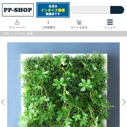
☰
i
マイページへ
ご利用案内
カートを見る
メニュー
TOP
>
クーポン対象