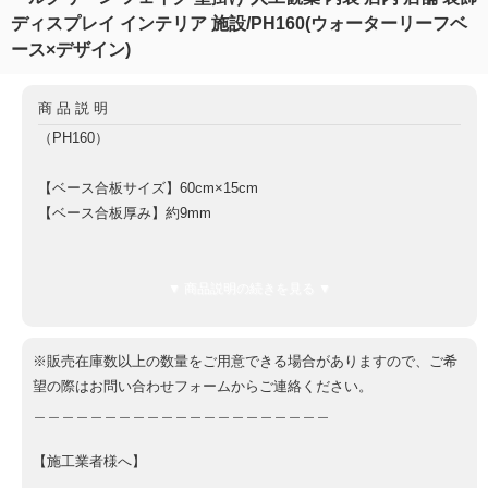
ディスプレイ インテリア 施設/PH160(ウォーターリーフベ
ース×デザイン)
商品説明
（PH160）
【ベース合板サイズ】60cm×15cm
【ベース合板厚み】約9mm
【全体厚み（ベース板9mm含む）】約8cm
【重量】約600g
▼ 商品説明の続きを見る ▼
【ベース板材質】軽量合板
※販売在庫数以上の数量をご用意できる場合がありますので、ご希
望の際はお問い合わせフォームからご連絡ください。
＿＿＿＿＿＿＿＿＿＿＿＿＿＿＿＿＿＿＿＿＿
【施工業者様へ】