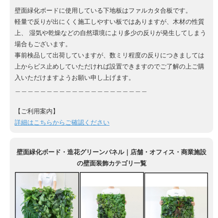
壁面緑化ボードに使用している下地板はファルカタ合板です。
軽量で反りが出にくく施工しやすい板ではありますが、木材の性質
上、 湿気や乾燥などの自然環境により多少の反りが発生してしまう
場合もございます。
事前検品して出荷していますが、数ミリ程度の反りにつきましては
上からビス止めしていただければ設置できますのでご了解の上ご購
入いただけますようお願い申し上げます。
＿＿＿＿＿＿＿＿＿＿＿＿＿＿＿＿＿＿＿＿＿
【ご利用案内】
詳細はこちらからご確認ください
壁面緑化ボード・造花グリーンパネル｜店舗・オフィス・商業施設
の壁面装飾カテゴリ一覧