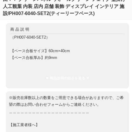
人工観葉 内装 店内 店舗 装飾 ディスプレイ インテリア 施
設/PH007-6040-SET2(ティーリーフベース)
商品説明
（PH007-6040-SET2）
【ベース合板サイズ】60cm×40cm
【ベース合板厚み】約9mm
【全体厚み（ベース板9mm含む）】約8cm
【重量】約1.5kg
▼ 商品説明の続きを見る ▼
【ベース板材質】軽量合板
※販売在庫数以上の数量をご用意できる場合がありますので、ご希
望の際はお問い合わせフォームからご連絡ください。
＿＿＿＿＿＿＿＿＿＿＿＿＿＿＿＿＿＿＿＿＿
【施工業者様へ】