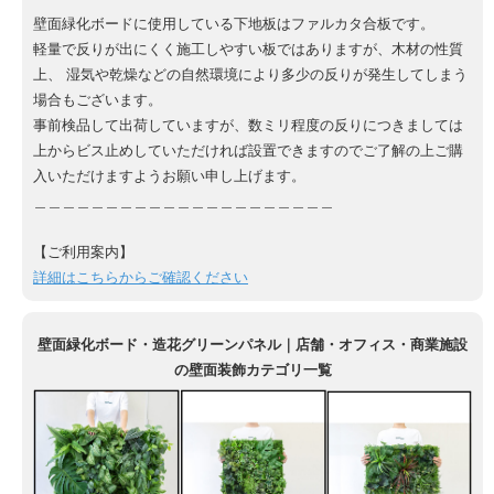
壁面緑化ボードに使用している下地板はファルカタ合板です。
軽量で反りが出にくく施工しやすい板ではありますが、木材の性質
上、 湿気や乾燥などの自然環境により多少の反りが発生してしまう
場合もございます。
事前検品して出荷していますが、数ミリ程度の反りにつきましては
上からビス止めしていただければ設置できますのでご了解の上ご購
入いただけますようお願い申し上げます。
＿＿＿＿＿＿＿＿＿＿＿＿＿＿＿＿＿＿＿＿＿
【ご利用案内】
詳細はこちらからご確認ください
壁面緑化ボード・造花グリーンパネル｜店舗・オフィス・商業施設
の壁面装飾カテゴリ一覧