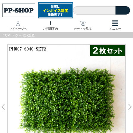
☰
i
マイページへ
ご利用案内
カートを見る
メニュー
TOP
>
クーポン対象