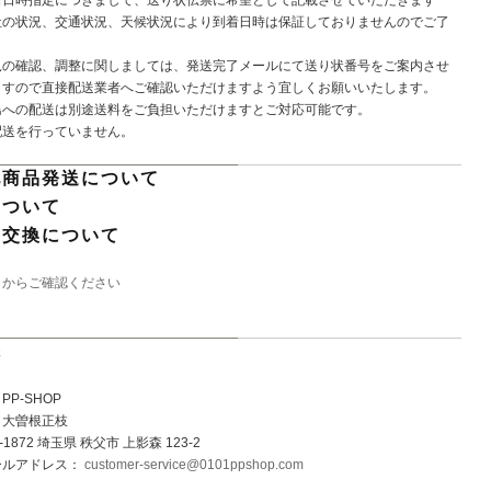
社の状況、交通状況、天候状況により到着日時は保証しておりませんのでご了
。
況の確認、調整に関しましては、発送完了メールにて送り状番号をご案内させ
ますので直接配送業者へご確認いただけますよう宜しくお願いいたします。
島への配送は別途送料をご負担いただけますとご対応可能です。
配送を行っていません。
他商品発送について
について
・交換について
らからご確認ください
先
P-SHOP
：大曽根正枝
1872 埼玉県 秩父市 上影森 123-2
ールアドレス：
customer-service@0101ppshop.com