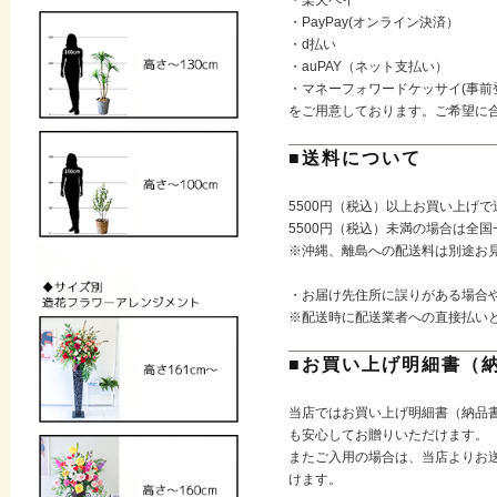
・PayPay(オンライン決済）
・d払い
・auPAY（ネット支払い）
・マネーフォワードケッサイ(事前
をご用意しております。ご希望に
■送料について
5500円（税込）以上お買い上げ
5500円（税込）未満の場合は全国
※沖縄、離島への配送料は別途お
・お届け先住所に誤りがある場合
※配送時に配送業者への直接払い
■お買い上げ明細書（
当店ではお買い上げ明細書（納品
も安心してお贈りいただけます。
またご入用の場合は、当店よりお送
けます。