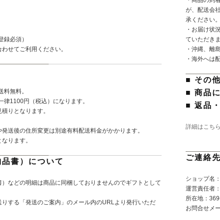
が、配送会
承ください
・お届け状
登録必須）
ていただき
合わせてご利用ください。
・沖縄、離
・海外へは
■ その
で送料無料。
■ 商品
一律1100円（税込）になります。
■ 返品
見積りとなります。
詳細はこち
や発送後の住所変更は別途有料配送料金がかかります。
となります。
ご連絡
納品書）について
ショップ名：P
書）などの明細は商品に同梱しておりませんのでギフトとして
運営責任者
所在地：369-
りする「発送のご案内」のメール内のURLより発行いただ
お問合せメ