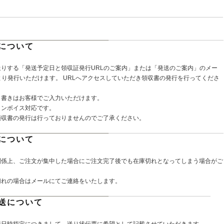
について
送りする「発送予定日と領収証発行URLのご案内」または「発送のご案内」のメー
より発行いただけます。 URLへアクセスしていただき領収書の発行を行ってくださ
し書きはお客様でご入力いただけます。
インボイス対応です。
領収書の発行は行っておりませんのでご了承ください。
について
関係上、ご注文が集中した場合にご注文完了後でも在庫切れとなってしまう場合がご
切れの場合はメールにてご連絡をいたします。
送について
着日時指定につきまして、送り状伝票に希望として記載させていただきます