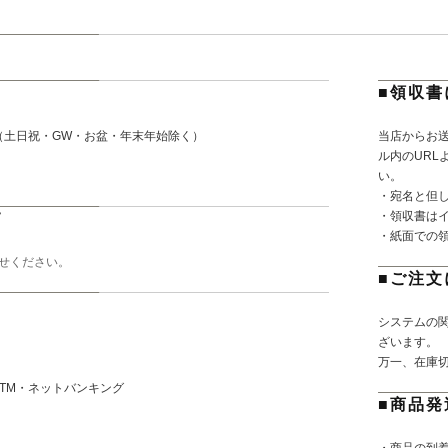
■領収書
（土日祝・GW・お盆・年末年始除く）
当店からお
。
ル内のURL
い。
・宛名と但
・領収書は
て
・紙面での
せください。
■ご注文
システムの
ざいます。
万一、在庫
TM・ネットバンキング
■商品発
・商品の到