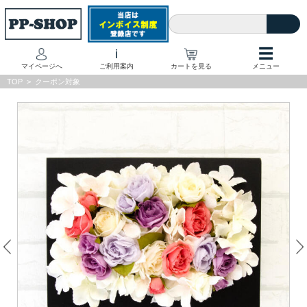
☰
i
マイページへ
ご利用案内
カートを見る
メニュー
TOP
>
クーポン対象