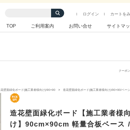
ログイン
カートを
TOP
ご利用案内
お問い合せ
サイトマッ
クーポ
造花壁面緑化ボード(施工業者様向け)/90×90
造花壁面緑化ボード(施工業者様向け)/90×90/ベー
造花壁面緑化ボード【施工業者様
け】90cm×90cm 軽量合板ベース 