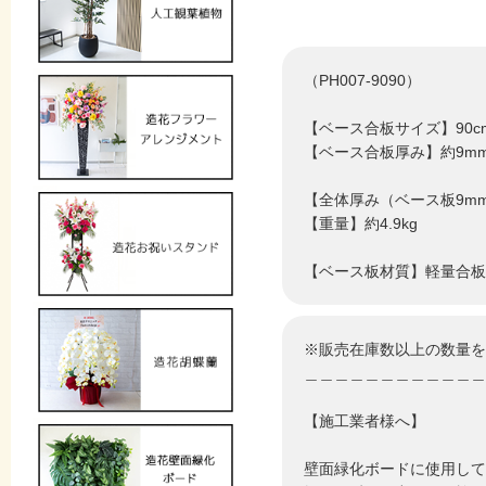
（PH007-9090）
【ベース合板サイズ】90cm
【ベース合板厚み】約9m
【全体厚み（ベース板9mm
【重量】約4.9kg
【ベース板材質】軽量合板
※販売在庫数以上の数量を
＿＿＿＿＿＿＿＿＿＿＿＿
【施工業者様へ】
壁面緑化ボードに使用して