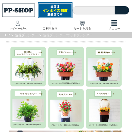
☰
i
マイページへ
ご利用案内
カートを見る
メニュー
TOP
>
造花プランター
>
造花プランター/ウッドプランター