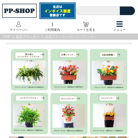
☰
i
マイページへ
ご利用案内
カートを見る
メニュー
TOP
>
造花プランター
>
造花プランター/ポットプランター