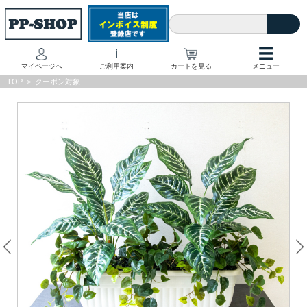
☰
i
マイページへ
ご利用案内
カートを見る
メニュー
TOP
>
クーポン対象