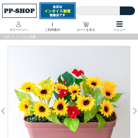
☰
i
マイページへ
ご利用案内
カートを見る
メニュー
TOP
>
クーポン対象