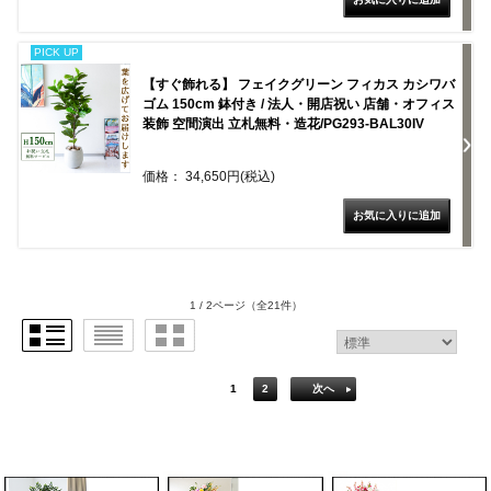
PICK UP
【すぐ飾れる】 フェイクグリーン フィカス カシワバ
ゴム 150cm 鉢付き / 法人・開店祝い 店舗・オフィス
装飾 空間演出 立札無料・造花/PG293-BAL30IV
価格： 34,650円(税込)
1 / 2ページ
（全21件）
1
2
次へ