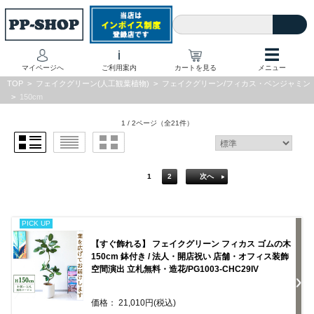
☰
i
マイページへ
ご利用案内
カートを見る
メニュー
TOP
>
フェイクグリーン(人工観葉植物)
>
フェイクグリーン/フィカス・ベンジャミン
>
150cm
1 / 2ページ
（全21件）
1
2
次へ
PICK UP
【すぐ飾れる】 フェイクグリーン フィカス ゴムの木
150cm 鉢付き / 法人・開店祝い 店舗・オフィス装飾
空間演出 立札無料・造花/PG1003-CHC29IV
価格： 21,010円(税込)