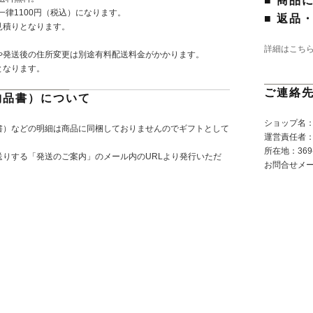
■ 商品
一律1100円（税込）になります。
■ 返品
見積りとなります。
詳細はこち
や発送後の住所変更は別途有料配送料金がかかります。
となります。
ご連絡
納品書）について
ショップ名：P
書）などの明細は商品に同梱しておりませんのでギフトとして
運営責任者
所在地：369-
りする「発送のご案内」のメール内のURLより発行いただ
お問合せメ