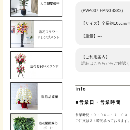
(PWA037-HANGBSK2)
【サイズ】全長約105cm/Φ
【重量】---
【ご利用案内】
詳細はこちらからご確認く
info
■営業日・営業時間
営業時間：９：００～１７：００
ご注文は２４時間承っております