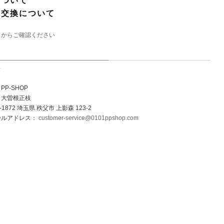
について
・交換について
らからご確認ください
先
P-SHOP
：大曽根正枝
1872 埼玉県 秩父市 上影森 123-2
ールアドレス：
customer-service@0101ppshop.com