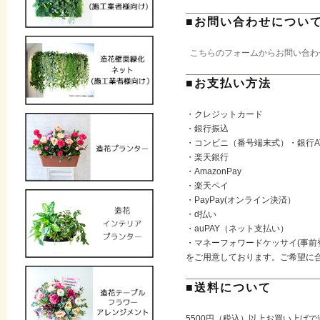
■お問い合わせについ
こちらのフォームからお問い合わ
■お支払い方法
・クレジットカード
・銀行振込
・コンビニ（番号端末式）・銀行A
・楽天銀行
・AmazonPay
・楽天ペイ
・PayPay(オンライン決済）
・d払い
・auPAY（ネット支払い）
・マネーフォワードケッサイ(事前
をご用意しております。ご希望に
■送料について
5500円（税込）以上お買い上げ