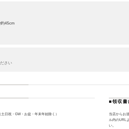
約45cm
ださい
■領収書
（土日祝・GW・お盆・年末年始除く）
当店からお
。
ル内のURL
い。