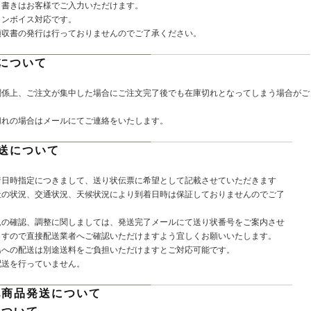
し書きはお客様でご入力いただけます。
インボイス対応です。
領収書の発行は行っておりませんのでご了承ください。
について
関係上、ご注文が集中した場合にご注文完了後でも在庫切れとなってしまう場合がご
切れの場合はメールにてご連絡をいたします。
送について
着日時指定につきまして、送り状伝票に希望として記載させていただきます
社の状況、交通状況、天候状況により到着日時は保証しておりませんのでご了
。
況の確認、調整に関しましては、発送完了メールにて送り状番号をご案内させ
ますので直接配送業者へご確認いただけますよう宜しくお願いいたします。
島への配送は別途送料をご負担いただけますとご対応可能です。
配送を行っていません。
他商品発送について