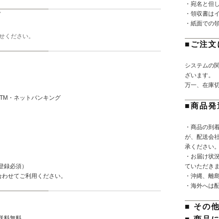
・宛名と但
・領収書は
て
・紙面での
せください。
■ご注文
システムの
ざいます。
万一、在庫
TM・ネットバンキング
■商品発
・商品の到
が、配送会
承ください
・お届け状
登録必須）
ていただき
合わせてご利用ください。
・沖縄、離
・海外へは
■ その
で送料無料。