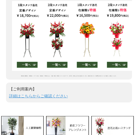
開店祝い開業祝い・開院祝い・オープン祝い・移転祝い・周年祝いなど、 店舗・病院・美容室・オフィスのオープン、竣工式、式典におすすめの造花スタンド花。 定番の1段スタンドや豪華な2段スタンドまで幅広くご用意しています。
【ご利用案内】
詳細はこちらからご確認ください