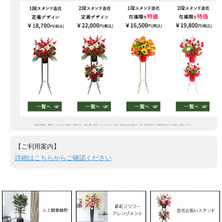
開店祝い開業祝い・開院祝い・オープン祝い・移転祝い・周年祝いなど、 店舗・病院・美容室・オフィスのオープン、竣工式、式典におすすめの造花スタンド花。 定番の1段スタンドや豪華な2段スタンドまで幅広くご用意しています。
【ご利用案内】
詳細はこちらからご確認ください