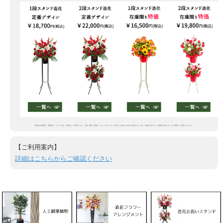
開店祝い開業祝い・開院祝い・オープン祝い・移転祝い・周年祝いなど、 店舗・病院・美容室・オフィスのオープン、竣工式、式典におすすめの造花スタンド花。 定番の1段スタンドや豪華な2段スタンドまで幅広くご用意しています。
【ご利用案内】
詳細はこちらからご確認ください