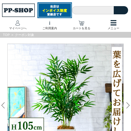
☰
i
マイページへ
ご利用案内
カートを見る
メニュー
TOP
>
クーポン対象