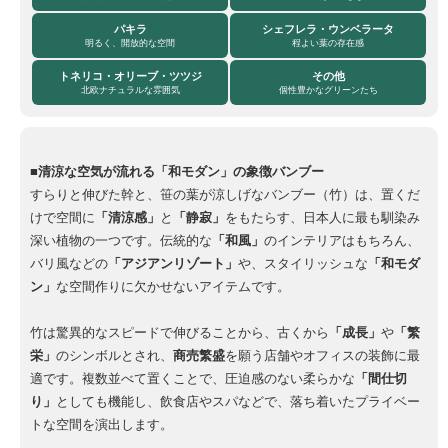
パキラ
シェフレラ・ウンベラータ
明るく、開放的な空間
程よい葉の存在感
トネリコ・オリーブ・ツツジ
その他
北欧ナチュラルな雰囲気
個性豊かなグリーンたち
■清涼な空気が流れる「和モダン」の象徴バンブー
すらりと伸びた幹と、笹の葉が涼しげなバンブー（竹）は、置くだ
けで空間に
「清涼感」
と
「静寂」
をもたらす、日本人に最も馴染み
深い植物の一つです。伝統的な
「和風」
のインテリアはもちろん、
バリ風などの
「アジアンリゾート」
や、スタイリッシュな
「和モダ
ン」
な空間作りに欠かせないアイテムです。
竹は驚異的なスピードで伸びることから、古くから
「成長」
や
「繁
栄」
のシンボルとされ、
商売繁盛
を願う店舗やオフィスの装飾に最
適です。複数並べて置くことで、圧迫感のない柔らかな
「間仕切
り」
としても機能し、飲食店やスパなどで、落ち着いたプライベー
トな空間を演出します。