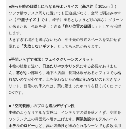
■座った時の目隠しにもなる程よいサイズ（高さ約【 105cm 】）
ソファ横やデスク周りに置いても圧迫感がなく、空間に馴染みやす
い
【 中型サイズ 】
です。椅子に座るとちょうど顔の高さにグリーン
が来るため、視線を優しく遮る
「座り位置の目隠し」
としても活躍
します。
大きすぎず場所を選ばないため、相手先の設置スペースを気にせず
贈れる
「失敗しないギフト」
としても人気があります。
■手間いらずで清潔！フェイクグリーンのメリット
本物の植物と違い、
日当たり
や
水やり
を気にする必要がありませ
ん。
窓がない
部屋や、地下の店舗、長期休暇があるオフィスでも
枯
れない
ので安心です。土を使わないため
虫がわかない
のも大きなメ
リット。普段のお手入れは、葉に溜まったホコリを軽く拭くだけで
OKです。
■「空間装飾」のプロも選ぶデザイン性
本物のようなリアルな質感は、インテリアの質を落とさず、空間を
ワンランク上の雰囲気へ引き上げます。
商業施設
や
モデルルーム
、
ホテルのロビー
など、高い装飾性が求められるシーンでも多数採用