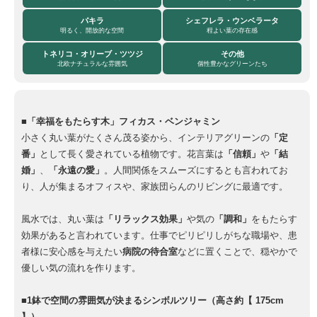
パキラ
シェフレラ・ウンベラータ
明るく、開放的な空間
程よい葉の存在感
トネリコ・オリーブ・ツツジ
その他
北欧ナチュラルな雰囲気
個性豊かなグリーンたち
■「幸福をもたらす木」フィカス・ベンジャミン
小さく丸い葉がたくさん茂る姿から、インテリアグリーンの
「定
番」
として長く愛されている植物です。花言葉は
「信頼」
や
「結
婚」
、
「永遠の愛」
。人間関係をスムーズにするとも言われてお
り、人が集まるオフィスや、家族団らんのリビングに最適です。
風水では、丸い葉は
「リラックス効果」
や気の
「調和」
をもたらす
効果があると言われています。仕事でピリピリしがちな職場や、患
者様に安心感を与えたい
病院の待合室
などに置くことで、穏やかで
優しい気の流れを作ります。
■1鉢で空間の雰囲気が決まるシンボルツリー（高さ約【 175cm
】）