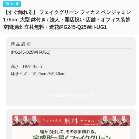
PICK UP
【すぐ飾れる】 フェイクグリーン フィカス ベンジャミン
175cm 大型 鉢付き / 法人・開店祝い 店舗・オフィス装飾
空間演出 立札無料・造花/PG245-Q25WH-UG1
商品説明
(PG245-Q25WH-UG1)
高さ：H約175cm
鉢サイズ：□約25cm/H約46cm
鉢材質：プラスチック樹脂鉢
▼ 商品説明の続きを見る ▼