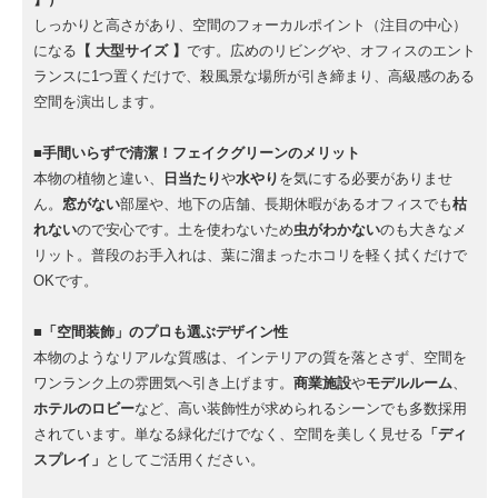
しっかりと高さがあり、空間のフォーカルポイント（注目の中心）
になる
【 大型サイズ 】
です。広めのリビングや、オフィスのエント
ランスに1つ置くだけで、殺風景な場所が引き締まり、高級感のある
空間を演出します。
■手間いらずで清潔！フェイクグリーンのメリット
本物の植物と違い、
日当たり
や
水やり
を気にする必要がありませ
ん。
窓がない
部屋や、地下の店舗、長期休暇があるオフィスでも
枯
れない
ので安心です。土を使わないため
虫がわかない
のも大きなメ
リット。普段のお手入れは、葉に溜まったホコリを軽く拭くだけで
OKです。
■「空間装飾」のプロも選ぶデザイン性
本物のようなリアルな質感は、インテリアの質を落とさず、空間を
ワンランク上の雰囲気へ引き上げます。
商業施設
や
モデルルーム
、
ホテルのロビー
など、高い装飾性が求められるシーンでも多数採用
されています。単なる緑化だけでなく、空間を美しく見せる
「ディ
スプレイ」
としてご活用ください。