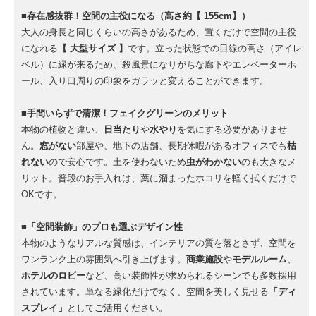
■存在感抜群！空間の主役になる（高さ約【 155cm】）
大人の身長と同じくらいの高さがあるため、置くだけで空間の主役
になれる
【 大型サイズ 】
です。立った状態での目線の高さ（アイレ
ベル）に緑が来るため、殺風景になりがちな廊下やエレベーターホ
ール、入り口周りの印象をガラッと変えることができます。
■手間いらずで清潔！フェイクグリーンのメリット
本物の植物と違い、
日当たり
や
水やり
を気にする必要がありませ
ん。
窓がない
部屋や、地下の店舗、長期休暇があるオフィスでも
枯
れない
ので安心です。土を使わないため
虫がわかない
のも大きなメ
リット。普段のお手入れは、葉に溜まったホコリを軽く拭くだけで
OKです。
■「空間装飾」のプロも選ぶデザイン性
本物のようなリアルな質感は、インテリアの質を落とさず、空間を
ワンランク上の雰囲気へ引き上げます。
商業施設
や
モデルルーム
、
ホテルのロビー
など、高い装飾性が求められるシーンでも多数採用
されています。単なる緑化だけでなく、空間を美しく見せる
「ディ
スプレイ」
としてご活用ください。