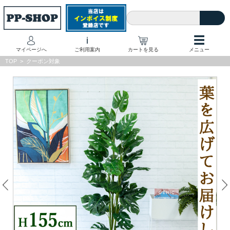
☰
i
マイページへ
ご利用案内
カートを見る
メニュー
TOP
>
クーポン対象