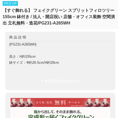
PICK UP
【すぐ飾れる】 フェイクグリーン スプリットフィロツリー
155cm 鉢付き / 法人・開店祝い 店舗・オフィス装飾 空間演
出 立札無料・造花/PG231-A265WH
商品説明
(PG231-A265WH)
高さ：H約155cm
鉢サイズ：Φ約26.5cm/H約29cm
鉢材質：ポリプロピレン鉢
▼ 商品説明の続きを見る ▼