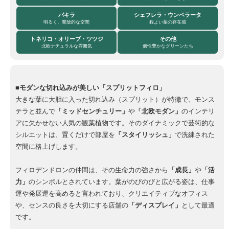
パキラ
シェフレラ・ウンベラータ
明るく、開放的な空間
程よい葉の存在感
トネリコ・オリーブ・ツツジ
その他
北欧ナチュラルな雰囲気
個性豊かなグリーンたち
■モダンな切れ込みが美しい「スプリットフィロ」
大きな葉に大胆に入った切れ込み（スプリット）が特徴で、モンス
テラと並んで
「ミッドセンチュリー」
や
「北欧モダン」
のインテリ
アに欠かせない人気の観葉植物です。そのダイナミックで芸術的な
シルエットは、置くだけで部屋を
「スタイリッシュ」
で洗練された
空間に格上げします。
フィロデンドロンの仲間は、その生命力の強さから
「成長」
や
「活
力」
のシンボルとされています。葉がのびのびと広がる姿は、仕事
運や発展運を高めると言われており、クリエイティブなオフィス
や、センスの良さを大切にする店舗の
「ディスプレイ」
として最適
です。