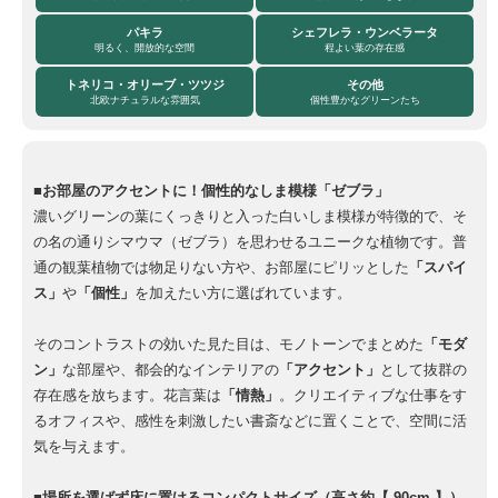
パキラ
シェフレラ・ウンベラータ
明るく、開放的な空間
程よい葉の存在感
トネリコ・オリーブ・ツツジ
その他
北欧ナチュラルな雰囲気
個性豊かなグリーンたち
■お部屋のアクセントに！個性的なしま模様「ゼブラ」
濃いグリーンの葉にくっきりと入った白いしま模様が特徴的で、そ
の名の通りシマウマ（ゼブラ）を思わせるユニークな植物です。普
通の観葉植物では物足りない方や、お部屋にピリッとした
「スパイ
ス」
や
「個性」
を加えたい方に選ばれています。
そのコントラストの効いた見た目は、モノトーンでまとめた
「モダ
ン」
な部屋や、都会的なインテリアの
「アクセント」
として抜群の
存在感を放ちます。花言葉は
「情熱」
。クリエイティブな仕事をす
るオフィスや、感性を刺激したい書斎などに置くことで、空間に活
気を与えます。
■場所を選ばず床に置けるコンパクトサイズ（高さ約【 90cm 】）