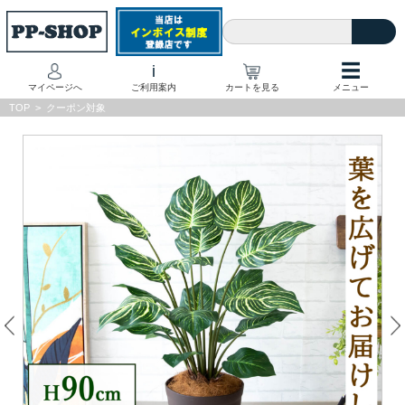
☰
i
マイページへ
ご利用案内
カートを見る
メニュー
TOP
>
クーポン対象