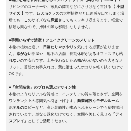
リビングのコーナーや、家具の隙間などにさりげなく置ける
【 小型
サイズ 】
です。170cmクラスの大型植物だと圧迫感が出てしまう場
所でも、このサイズなら
床置き
してもスッキリ収まります。軽量で
移動も楽なので、掃除の際も邪魔になりません。
■手間いらずで清潔！フェイクグリーンのメリット
本物の植物と違い、
日当たり
や
水やり
を気にする必要がありませ
ん。
窓がない
部屋や、地下の店舗、長期休暇があるオフィスでも
枯
れない
ので安心です。土を使わないため
虫がわかない
のも大きなメ
リット。普段のお手入れは、葉に溜まったホコリを軽く拭くだけで
OKです。
■「空間装飾」のプロも選ぶデザイン性
本物のようなリアルな質感は、インテリアの質を落とさず、空間を
ワンランク上の雰囲気へ引き上げます。
商業施設
や
モデルルーム
、
ホテルのロビー
など、高い装飾性が求められるシーンでも多数採用
されています。単なる緑化だけでなく、空間を美しく見せる
「ディ
スプレイ」
としてご活用ください。