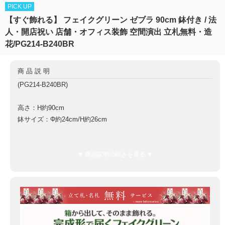
PICK UP
【すぐ飾れる】 フェイクグリーン ゼブラ 90cm 鉢付き / 法
人・開店祝い 店舗・オフィス装飾 空間演出 立札無料・造
花/PG214-B240BR
商品説明
(PG214-B240BR)
高さ：H約90cm
鉢サイズ：Φ約24cm/H約26cm
鉢材質：ポリプロピレン鉢
▼ 商品説明の続きを見る ▼