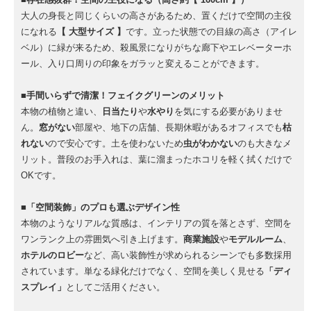
大人の身長と同じくらいの高さがあるため、置くだけで空間の主役
になれる
【 大型サイズ 】
です。立った状態での目線の高さ（アイレ
ベル）に緑が来るため、殺風景になりがちな廊下やエレベーターホ
ール、入り口周りの印象をガラッと変えることができます。
■手間いらずで清潔！フェイクグリーンのメリット
本物の植物と違い、
日当たり
や
水やり
を気にする必要がありませ
ん。
窓がない
部屋や、地下の店舗、長期休暇があるオフィスでも
枯
れない
ので安心です。土を使わないため
虫がわかない
のも大きなメ
リット。普段のお手入れは、葉に溜まったホコリを軽く拭くだけで
OKです。
■「空間装飾」のプロも選ぶデザイン性
本物のようなリアルな質感は、インテリアの質を落とさず、空間を
ワンランク上の雰囲気へ引き上げます。
商業施設
や
モデルルーム
、
ホテルのロビー
など、高い装飾性が求められるシーンでも多数採用
されています。単なる緑化だけでなく、空間を美しく見せる
「ディ
スプレイ」
としてご活用ください。