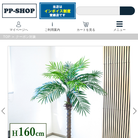
☰
i
マイページへ
ご利用案内
カートを見る
メニュー
TOP
>
クーポン対象