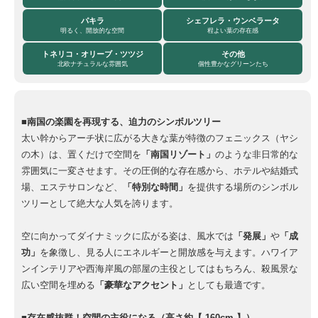
パキラ
シェフレラ・ウンベラータ
明るく、開放的な空間
程よい葉の存在感
トネリコ・オリーブ・ツツジ
その他
北欧ナチュラルな雰囲気
個性豊かなグリーンたち
■南国の楽園を再現する、迫力のシンボルツリー
太い幹からアーチ状に広がる大きな葉が特徴のフェニックス（ヤシ
の木）は、置くだけで空間を
「南国リゾート」
のような非日常的な
雰囲気に一変させます。その圧倒的な存在感から、ホテルや結婚式
場、エステサロンなど、
「特別な時間」
を提供する場所のシンボル
ツリーとして絶大な人気を誇ります。
空に向かってダイナミックに広がる姿は、風水では
「発展」
や
「成
功」
を象徴し、見る人にエネルギーと開放感を与えます。ハワイア
ンインテリアや西海岸風の部屋の主役としてはもちろん、殺風景な
広い空間を埋める
「豪華なアクセント」
としても最適です。
■存在感抜群！空間の主役になる（高さ約【 160cm 】）