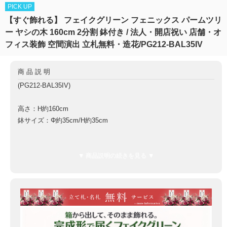
PICK UP
【すぐ飾れる】 フェイクグリーン フェニックス パームツリ
ー ヤシの木 160cm 2分割 鉢付き / 法人・開店祝い 店舗・オ
フィス装飾 空間演出 立札無料・造花/PG212-BAL35IV
商品説明
(PG212-BAL35IV)
高さ：H約160cm
鉢サイズ：Φ約35cm/H約35cm
鉢材質：FRP鉢
▼ 商品説明の続きを見る ▼