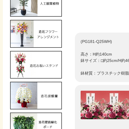
(PG181-Q25WH)
高さ：H約140cm
鉢サイズ：□約25cm/H約4
鉢材質：プラスチック樹脂