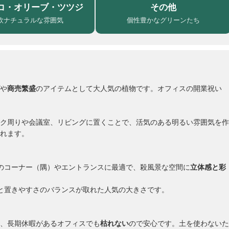
コ・オリーブ・ツツジ
その他
欧ナチュラルな雰囲気
個性豊かなグリーンたち
や
商売繁盛
のアイテムとして大人気の植物です。オフィスの開業祝い
ク周りや会議室、リビングに置くことで、活気のある明るい雰囲気を作
れます。
のコーナー（隅）やエントランスに最適で、殺風景な空間に
立体感と彩
と置きやすさのバランスが取れた人気の大きさです。
、長期休暇があるオフィスでも
枯れない
ので安心です。土を使わないた