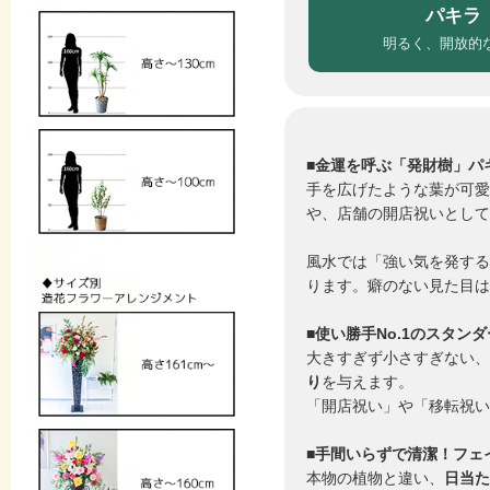
パキラ
明るく、開放的
■金運を呼ぶ「発財樹」パ
手を広げたような葉が可愛
や、店舗の開店祝いとして
風水では「強い気を発する
ります。癖のない見た目は
■使い勝手No.1のスタンダ
大きすぎず小さすぎない、
り
を与えます。
「開店祝い」や「移転祝い
■手間いらずで清潔！フェ
本物の植物と違い、
日当た