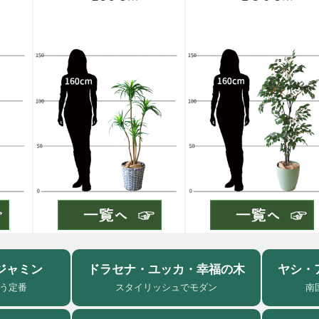
ジャミン
ドラセナ・ユッカ・幸福の木
ヤシ・
う定番
スタイリッシュでモダン
南