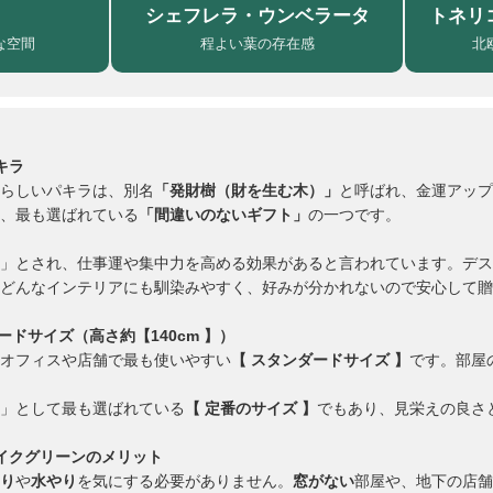
シェフレラ・ウンベラータ
トネリ
な空間
程よい葉の存在感
北
キラ
らしいパキラは、別名
「発財樹（財を生む木）」
と呼ばれ、金運アップ
、最も選ばれている
「間違いのないギフト」
の一つです。
」とされ、仕事運や集中力を高める効果があると言われています。デス
どんなインテリアにも馴染みやすく、好みが分かれないので安心して贈
ードサイズ（高さ約【140cm 】）
オフィスや店舗で最も使いやすい
【 スタンダードサイズ 】
です。部屋
」として最も選ばれている
【 定番のサイズ 】
でもあり、見栄えの良さ
イクグリーンのメリット
り
や
水やり
を気にする必要がありません。
窓がない
部屋や、地下の店舗