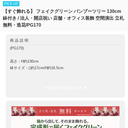
PICK UP
【すぐ飾れる】 フェイクグリーン バンブーツリー 130cm
鉢付き / 法人・開店祝い 店舗・オフィス装飾 空間演出 立札
無料・造花/PG170
商品説明
(PG170)
高さ：H約130cm
鉢サイズ：□約17cm/H約16.5cm
鉢材質：陶器鉢
▼ 商品説明の続きを見る ▼