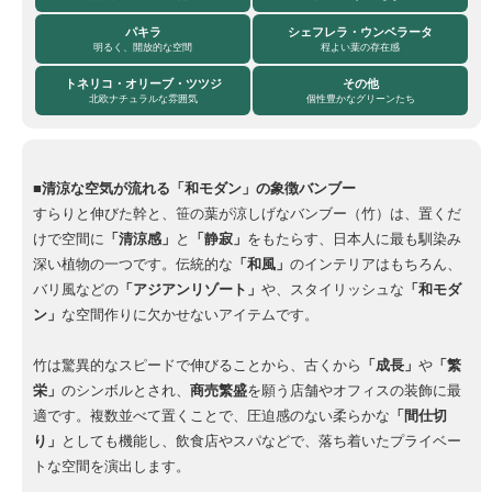
パキラ
シェフレラ・ウンベラータ
明るく、開放的な空間
程よい葉の存在感
トネリコ・オリーブ・ツツジ
その他
北欧ナチュラルな雰囲気
個性豊かなグリーンたち
■清涼な空気が流れる「和モダン」の象徴バンブー
すらりと伸びた幹と、笹の葉が涼しげなバンブー（竹）は、置くだ
けで空間に
「清涼感」
と
「静寂」
をもたらす、日本人に最も馴染み
深い植物の一つです。伝統的な
「和風」
のインテリアはもちろん、
バリ風などの
「アジアンリゾート」
や、スタイリッシュな
「和モダ
ン」
な空間作りに欠かせないアイテムです。
竹は驚異的なスピードで伸びることから、古くから
「成長」
や
「繁
栄」
のシンボルとされ、
商売繁盛
を願う店舗やオフィスの装飾に最
適です。複数並べて置くことで、圧迫感のない柔らかな
「間仕切
り」
としても機能し、飲食店やスパなどで、落ち着いたプライベー
トな空間を演出します。