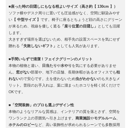
■座った時の目隠しにもなる程よいサイズ（高さ約【 130cm 】）
ソファ横やデスク周りに置いても圧迫感がなく、空間に馴染みやす
い
【 中型サイズ 】
です。椅子に座るとちょうど顔の高さにグリーン
が来るため、視線を優しく遮る
「座り位置の目隠し」
としても活躍
します。
大きすぎず場所を選ばないため、相手先の設置スペースを気にせず
贈れる
「失敗しないギフト」
としても人気があります。
■手間いらずで清潔！フェイクグリーンのメリット
本物の植物と違い、
日当たり
や
水やり
を気にする必要がありませ
ん。
窓がない
部屋や、地下の店舗、長期休暇があるオフィスでも
枯
れない
ので安心です。土を使わないため
虫がわかない
のも大きなメ
リット。普段のお手入れは、葉に溜まったホコリを軽く拭くだけで
OKです。
■「空間装飾」のプロも選ぶデザイン性
本物のようなリアルな質感は、インテリアの質を落とさず、空間を
ワンランク上の雰囲気へ引き上げます。
商業施設
や
モデルルーム
、
ホテルのロビー
など、高い装飾性が求められるシーンでも多数採用