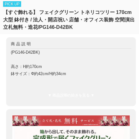
PICK UP
【すぐ飾れる】 フェイクグリーン トネリコツリー 170cm
大型 鉢付き / 法人・開店祝い 店舗・オフィス装飾 空間演出
立札無料・造花/PG146-D42BK
商品説明
(PG146-D42BK)
高さ：H約170cm
鉢サイズ：Φ約42cm/H約34cm
鉢材質：FRP鉢
▼ 商品説明の続きを見る ▼