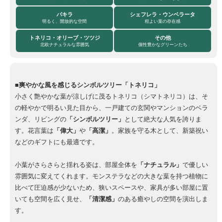
パキラ
シェフレラ・ウンベラータ
明るく、開放的な空間
程よい葉の存在感
トネリコ・オリーブ・ツツジ
その他
北欧ナチュラルな雰囲気
個性豊かなグリーンたち
■爽やかな風を感じるシンボルツリー「トネリコ」
小さく艶やかな葉が涼しげに茂るトネリコ（シマトネリコ）は、そ
の軽やかで明るい見た目から、一戸建ての玄関やマンションのベラ
ンダ、リビングの
「シンボルツリー」
として絶大な人気を誇りま
す。花言葉は
「偉大」
や
「高潔」
。家族を守る木として、新築祝い
などのギフトにも最適です。
小葉がさらさらと揺れる姿は、部屋全体を
「ナチュラル」
で優しい
雰囲気に変えてくれます。モンステラなどの大きな葉を持つ植物に
比べて圧迫感が少ないため、狭いスペースや、家具が多い部屋に置
いても空間を広く見せ、
「清潔感」
のある癒やしの空間を演出しま
す。