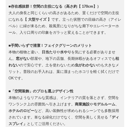
■存在感抜群！空間の主役になる（高さ約【 170cm】）
大人の身長と同じくらいの高さがあるため、置くだけで空間の主役
になれる
【 大型サイズ 】
です。立った状態での目線の高さ（アイレ
ベル）に緑が来るため、殺風景になりがちな廊下やエレベーターホ
ール、入り口周りの印象をガラッと変えることができます。
■手間いらずで清潔！フェイクグリーンのメリット
本物の植物と違い、
日当たり
や
水やり
を気にする必要がありませ
ん。
窓がない
部屋や、地下の店舗、長期休暇があるオフィスでも
枯
れない
ので安心です。土を使わないため
虫がわかない
のも大きなメ
リット。普段のお手入れは、葉に溜まったホコリを軽く拭くだけで
OKです。
■「空間装飾」のプロも選ぶデザイン性
本物のようなリアルな質感は、インテリアの質を落とさず、空間を
ワンランク上の雰囲気へ引き上げます。
商業施設
や
モデルルーム
、
ホテルのロビー
など、高い装飾性が求められるシーンでも多数採用
されています。単なる緑化だけでなく、空間を美しく見せる
「ディ
スプレイ」
としてご活用ください。