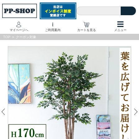
☰
i
マイページへ
ご利用案内
カートを見る
メニュー
TOP
>
クーポン対象