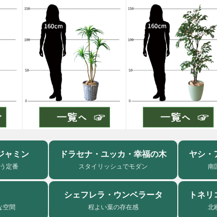
ジャミン
ドラセナ・ユッカ・幸福の木
ヤシ・
う定番
スタイリッシュでモダン
南
シェフレラ・ウンベラータ
トネリ
な空間
程よい葉の存在感
北