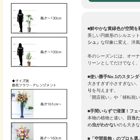
■鮮やかな黄緑色が空間を
美しい円錐形のシルエット
シュ」
な印象に変え、洋風
冬のシーズンには、オーナ
リーンとしてだけでなく、
■使い勝手No.1のスタンダ
大きすぎず小さすぎない、
り
を与えます。
「開店祝い」や「移転祝い
■手間いらずで清潔！フェ
本物の植物と違い、
日当た
め
虫がわかない
のも大きな
■「空間装飾」のプロも選