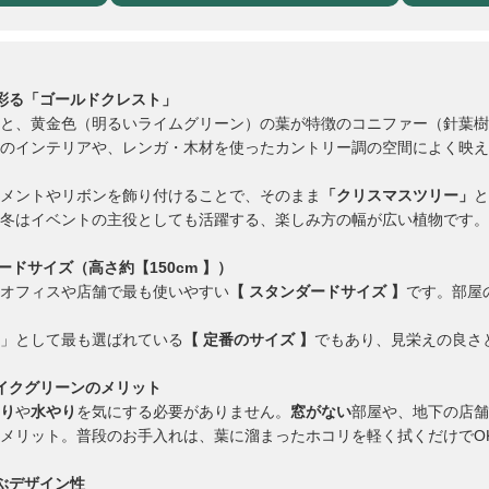
彩る「ゴールドクレスト」
と、黄金色（明るいライムグリーン）の葉が特徴のコニファー（針葉樹
のインテリアや、レンガ・木材を使ったカントリー調の空間によく映え
メントやリボンを飾り付けることで、そのまま
「クリスマスツリー」
と
冬はイベントの主役としても活躍する、楽しみ方の幅が広い植物です。
ードサイズ（高さ約【150cm 】）
オフィスや店舗で最も使いやすい
【 スタンダードサイズ 】
です。部屋
」として最も選ばれている
【 定番のサイズ 】
でもあり、見栄えの良さ
イクグリーンのメリット
り
や
水やり
を気にする必要がありません。
窓がない
部屋や、地下の店舗
メリット。普段のお手入れは、葉に溜まったホコリを軽く拭くだけでO
ぶデザイン性