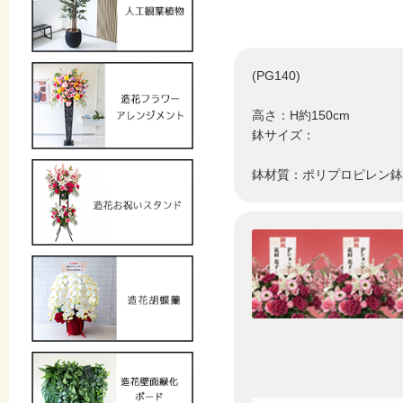
(PG140)
高さ：H約150cm
鉢サイズ：
鉢材質：ポリプロピレン鉢