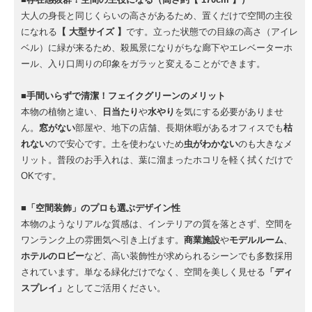
大人の身長と同じくらいの高さがあるため、置くだけで空間の主役
になれる
【 大型サイズ 】
です。立った状態での目線の高さ（アイレ
ベル）に緑が来るため、殺風景になりがちな廊下やエレベーターホ
ール、入り口周りの印象をガラッと変えることができます。
■手間いらずで清潔！フェイクグリーンのメリット
本物の植物と違い、
日当たり
や
水やり
を気にする必要がありませ
ん。
窓がない
部屋や、地下の店舗、長期休暇があるオフィスでも
枯
れない
ので安心です。土を使わないため
虫がわかない
のも大きなメ
リット。普段のお手入れは、葉に溜まったホコリを軽く拭くだけで
OKです。
■「空間装飾」のプロも選ぶデザイン性
本物のようなリアルな質感は、インテリアの質を落とさず、空間を
ワンランク上の雰囲気へ引き上げます。
商業施設
や
モデルルーム
、
ホテルのロビー
など、高い装飾性が求められるシーンでも多数採用
されています。単なる緑化だけでなく、空間を美しく見せる
「ディ
スプレイ」
としてご活用ください。