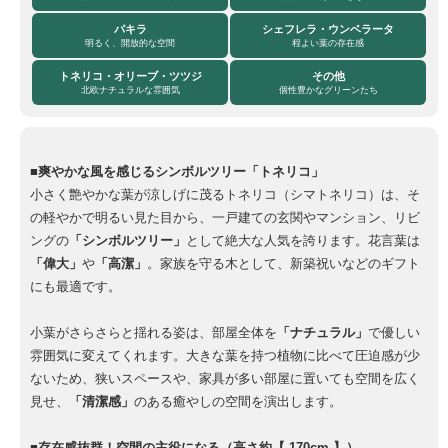
パキラ
シェフレラ・ウンベラータ
明るく、開放的な空間
程よい葉の存在感
トネリコ・オリーブ・ツツジ
その他
北欧ナチュラルな雰囲気
個性豊かなグリーンたち
■爽やかな風を感じるシンボルツリー「トネリコ」
小さく艶やかな葉が涼しげに茂るトネリコ（シマトネリコ）は、そ
の軽やかで明るい見た目から、一戸建ての玄関やマンション、リビ
ングの
「シンボルツリー」
として絶大な人気を誇ります。花言葉は
「偉大」
や
「高潔」
。家族を守る木として、新築祝いなどのギフト
にも最適です。
小葉がさらさらと揺れる姿は、部屋全体を
「ナチュラル」
で優しい
雰囲気に変えてくれます。大きな葉を持つ植物に比べて圧迫感が少
ないため、狭いスペースや、家具が多い部屋に置いても空間を広く
見せ、
「清潔感」
のある癒やしの空間を演出します。
■存在感抜群！空間の主役になる（高さ約【 170cm 】）