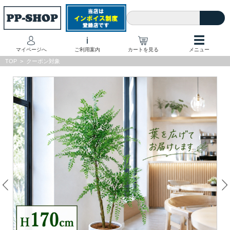
☰
i
マイページへ
ご利用案内
カートを見る
メニュー
TOP
>
クーポン対象