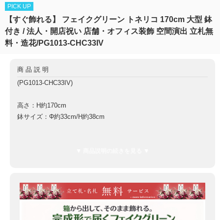
PICK UP
【すぐ飾れる】 フェイクグリーン トネリコ 170cm 大型 鉢
付き / 法人・開店祝い 店舗・オフィス装飾 空間演出 立札無
料・造花/PG1013-CHC33IV
商品説明
(PG1013-CHC33IV)
高さ：H約170cm
鉢サイズ：Φ約33cm/H約38cm
鉢材質：プラスチック鉢
▼ 商品説明の続きを見る ▼