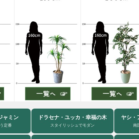
ジャミン
ドラセナ・ユッカ・幸福の木
ヤシ・
う定番
スタイリッシュでモダン
南