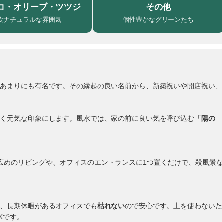
コ・オリーブ・ツツジ
その他
欧ナチュラルな雰囲気
個性豊かなグリーンたち
あまりにも有名です。その縁起の良い名前から、新築祝いや開店祝い、
く元気な印象にします。風水では、家の前に良い気を呼び込む
「陽の
広めのリビングや、オフィスのエントランスに1つ置くだけで、殺風景
、長期休暇があるオフィスでも
枯れない
ので安心です。土を使わないた
Kです。