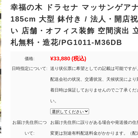
幸福の木 ドラセナ マッサンゲア
185cm 大型 鉢付き / 法人・開店
い 店舗・オフィス装飾 空間演出 
札無料・造花/PG1011-M36DB
¥33,880
(税込)
価格:
日時指定について:
送り状伝票に希望としての記載は可能ですが
配送会社の状況、交通状況、天候状況により
着日時は保証しておりませんのでご了承くだ
い。
お届け先住所につ
お届け先住所に誤りがある場合や発送後の住
いて:
変更は別途有料配送料金がかかります。（配