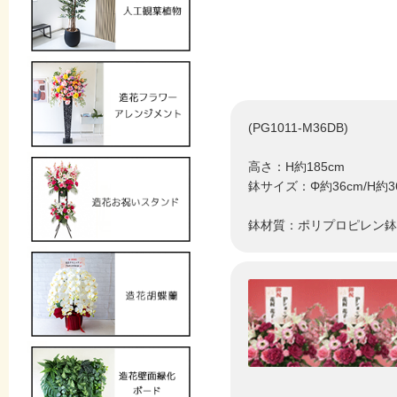
(PG1011-M36DB)
高さ：H約185cm
鉢サイズ：Φ約36cm/H約3
鉢材質：ポリプロピレン鉢