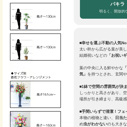
パキラ
明るく、開放的
■幸せを運ぶ不動の人気No
太い幹から広がる葉が美し
結婚祝いなどの
「お祝いギ
葉の中央に入る鮮やかな
「
気」
を持つとされ、玄関や
■1鉢で空間の雰囲気が決ま
しっかりと高さがあり、空
場所が引き締まり、高級感
■手間いらずで清潔！フェ
本物の植物と違い、
日当た
め
虫がわかない
のも大きな