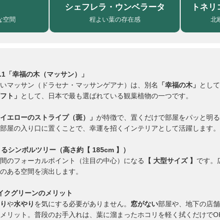
シェフレラ・ウンベラータ
トネリ
な空間
程よい葉の存在感
北
.1「幸福の木（マッサン）」
いマッサン（ドラセナ・マッサンゲアナ）は、別名
「幸福の木」
として
フト」
として、日本で最も選ばれている観葉植物の一つです。
イエローのストライプ（斑）」
が特徴で、置くだけで部屋をパッと明る
部屋の入り口に置くことで、幸運を招くインテリアとして活躍します。
るシンボルツリー（高さ約【 185cm 】）
間のフォーカルポイント（注目の中心）になる
【 大型サイズ 】
です。
のある空間を演出します。
イクグリーンのメリット
り
や
水やり
を気にする必要がありません。
窓がない
部屋や、地下の店舗
メリット。普段のお手入れは、葉に溜まったホコリを軽く拭くだけでO