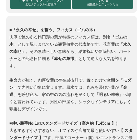
北欧ナチュラルな雰囲気
個性豊かなグリーンたち
■「永久の幸せ」を誓う、フィカス（ゴムの木）
肉厚で艶のある楕円形の葉が特徴のフィカス類は、別名
「ゴムの
木」
として親しまれている観葉植物の代表格です。花言葉は
「永久
の幸せ」
。その素晴らしい意味から、結婚祝いや新築祝い、パート
ナーとの記念日に贈る
「幸せの象徴」
として絶大な人気を誇りま
す。
生命力が強く、肉厚な葉は存在感抜群で、置くだけで空間を
「モダ
ン」
で力強い印象に変えます。風水では、丸みを帯びた葉が
「金
運」
を呼び込み、家の中の気の流れを良くして
「明るい未来」
へ導
くと言われています。男性の部屋や、シックなインテリアにもよく
馴染むデザインです。
■使い勝手No.1のスタンダードサイズ（高さ約【145cm 】）
大きすぎず小さすぎない、オフィスや店舗で最も使いやすい
【 スタ
ンダードサイズ 】
です。部屋のコーナー（隅）やエントランスに最