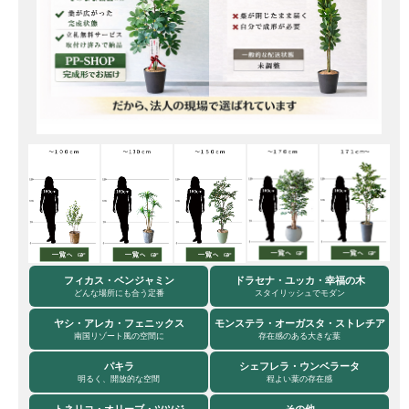
フィカス・ベンジャミン
ドラセナ・ユッカ・幸福の木
どんな場所にも合う定番
スタイリッシュでモダン
ヤシ・アレカ・フェニックス
モンステラ・オーガスタ・ストレチア
南国リゾート風の空間に
存在感のある大きな葉
パキラ
シェフレラ・ウンベラータ
明るく、開放的な空間
程よい葉の存在感
トネリコ・オリーブ・ツツジ
その他