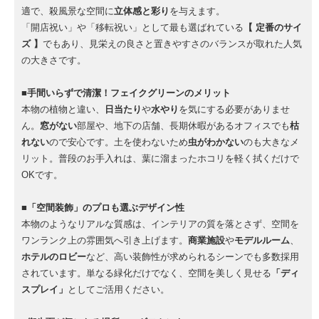
適で、殺風景な空間に
立体感と彩り
を与えます。
「開店祝い」や「移転祝い」として最も選ばれている
【 定番のサイ
ズ 】
でもあり、見栄えの良さと置きやすさのバランスが取れた人気
の大きさです。
■手間いらずで清潔！フェイクグリーンのメリット
本物の植物と違い、
日当たり
や
水やり
を気にする必要がありませ
ん。
窓がない
部屋や、地下の店舗、長期休暇があるオフィスでも
枯
れない
ので安心です。土を使わないため
虫がわかない
のも大きなメ
リット。普段のお手入れは、葉に溜まったホコリを軽く拭くだけで
OKです。
■「空間装飾」のプロも選ぶデザイン性
本物のようなリアルな質感は、インテリアの質を落とさず、空間を
ワンランク上の雰囲気へ引き上げます。
商業施設
や
モデルルーム
、
ホテルのロビー
など、高い装飾性が求められるシーンでも多数採用
されています。単なる緑化だけでなく、空間を美しく見せる
「ディ
スプレイ」
としてご活用ください。