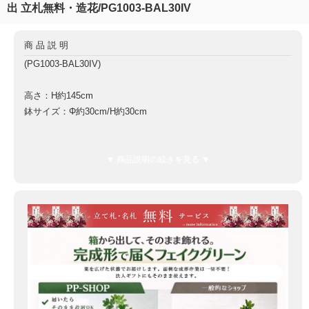
出 立札無料・造花/PG1003-BAL30IV
商品説明
(PG1003-BAL30IV)
高さ：H約145cm
鉢サイズ：Φ約30cm/H約30cm
鉢材質：FRP鉢
▼ 商品説明の続きを見る ▼