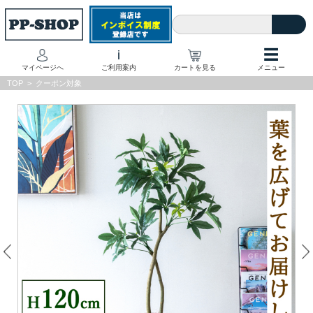
☰
i
マイページへ
ご利用案内
カートを見る
メニュー
TOP
>
クーポン対象