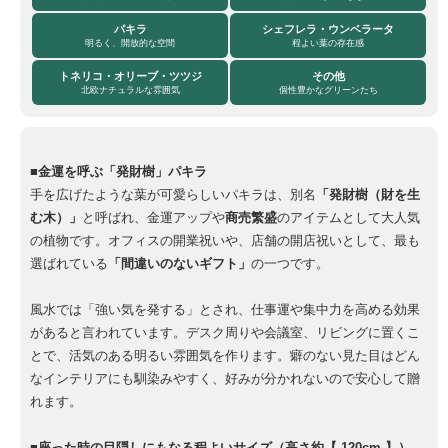
パキラ
シェフレラ・ウンベラータ
明るく、開放的な空間
程よい葉の存在感
トネリコ・オリーブ・ツツジ
その他
北欧ナチュラルな雰囲気
個性豊かなグリーンたち
■金運を呼ぶ「発財樹」パキラ
手を広げたような葉が可愛らしいパキラは、別名
「発財樹（財を生
む木）」
と呼ばれ、金運アップや
商売繁盛
のアイテムとして大人気
の植物です。オフィスの開業祝いや、店舗の開店祝いとして、最も
選ばれている
「間違いのないギフト」
の一つです。
風水では「強い気を発する」とされ、仕事運や集中力を高める効果
があると言われています。デスク周りや会議室、リビングに置くこ
とで、活気のある明るい雰囲気を作ります。癖のない見た目はどん
なインテリアにも馴染みやすく、好みが分かれないので安心して贈
れます。
■座った時の目隠しにもなる程よいサイズ（高さ約【 120cm 】）