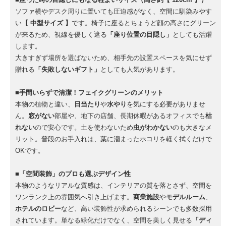
ソファ横やデスク周りに置いても圧迫感がなく、空間に馴染みやす
い
【 中型サイズ 】
です。椅子に座るとちょうど顔の高さにグリーン
が来るため、視線を優しく遮る
「座り位置の目隠し」
としても活躍
します。
大きすぎず場所を選ばないため、相手先の設置スペースを気にせず
贈れる
「失敗しないギフト」
としても人気があります。
■手間いらずで清潔！フェイクグリーンのメリット
本物の植物と違い、
日当たり
や
水やり
を気にする必要がありませ
ん。
窓がない
部屋や、地下の店舗、長期休暇があるオフィスでも
枯
れない
ので安心です。土を使わないため
虫がわかない
のも大きなメ
リット。普段のお手入れは、葉に溜まったホコリを軽く拭くだけで
OKです。
■「空間装飾」のプロも選ぶデザイン性
本物のようなリアルな質感は、インテリアの質を落とさず、空間を
ワンランク上の雰囲気へ引き上げます。
商業施設
や
モデルルーム
、
ホテルのロビー
など、高い装飾性が求められるシーンでも多数採用
されています。単なる緑化だけでなく、空間を美しく見せる
「ディ