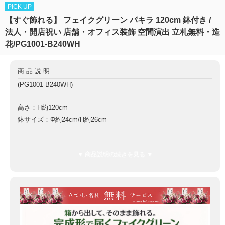
PICK UP
【すぐ飾れる】 フェイクグリーン パキラ 120cm 鉢付き /
法人・開店祝い 店舗・オフィス装飾 空間演出 立札無料・造
花/PG1001-B240WH
商品説明
(PG1001-B240WH)
高さ：H約120cm
鉢サイズ：Φ約24cm/H約26cm
鉢材質：ポリプロピレン鉢
▼ 商品説明の続きを見る ▼