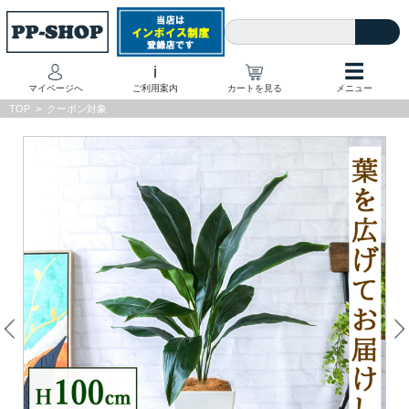
☰
i
マイページへ
ご利用案内
カートを見る
メニュー
TOP
>
クーポン対象