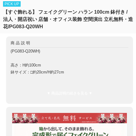
PICK UP
【すぐ飾れる】 フェイクグリーン ハラン 100cm 鉢付き /
法人・開店祝い 店舗・オフィス装飾 空間演出 立札無料・造
花/PG083-Q20WH
商品説明
(PG083-Q20WH)
高さ：H約100cm
鉢サイズ：□約20cm/H約27cm
鉢材質：プラスチック樹脂鉢
▼ 商品説明の続きを見る ▼