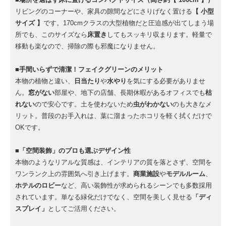
リビングのコーナーや、家具の隙間などにさりげなく置ける
【 小型
サイズ 】
です。170cmクラスの大型植物だと圧迫感が出てしまう場
所でも、このサイズなら
床置き
してもスッキリ収まります。軽量で
移動も楽なので、掃除の際も邪魔になりません。
■手間いらずで清潔！フェイクグリーンのメリット
本物の植物と違い、
日当たり
や
水やり
を気にする必要がありませ
ん。
窓がない
部屋や、地下の店舗、長期休暇があるオフィスでも
枯
れない
ので安心です。土を使わないため
虫がわかない
のも大きなメ
リット。普段のお手入れは、葉に溜まったホコリを軽く拭くだけで
OKです。
■「空間装飾」のプロも選ぶデザイン性
本物のようなリアルな質感は、インテリアの質を落とさず、空間を
ワンランク上の雰囲気へ引き上げます。
商業施設
や
モデルルーム
、
ホテルのロビー
など、高い装飾性が求められるシーンでも多数採用
されています。単なる緑化だけでなく、空間を美しく見せる
「ディ
スプレイ」
としてご活用ください。