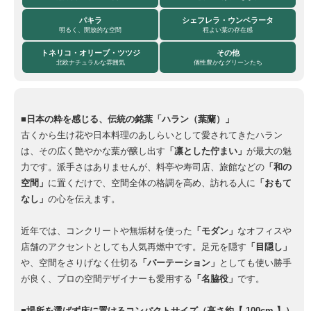
パキラ
シェフレラ・ウンベラータ
明るく、開放的な空間
程よい葉の存在感
トネリコ・オリーブ・ツツジ
その他
北欧ナチュラルな雰囲気
個性豊かなグリーンたち
■日本の粋を感じる、伝統の銘葉「ハラン（葉蘭）」
古くから生け花や日本料理のあしらいとして愛されてきたハラン
は、その広く艶やかな葉が醸し出す
「凛とした佇まい」
が最大の魅
力です。派手さはありませんが、料亭や寿司店、旅館などの
「和の
空間」
に置くだけで、空間全体の格調を高め、訪れる人に
「おもて
なし」
の心を伝えます。
近年では、コンクリートや無垢材を使った
「モダン」
なオフィスや
店舗のアクセントとしても人気再燃中です。足元を隠す
「目隠し」
や、空間をさりげなく仕切る
「パーテーション」
としても使い勝手
が良く、プロの空間デザイナーも愛用する
「名脇役」
です。
■場所を選ばず床に置けるコンパクトサイズ（高さ約【 100cm 】）