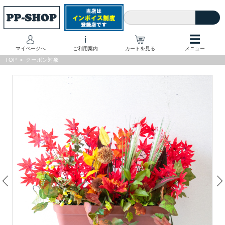
☰
i
マイページへ
ご利用案内
カートを見る
メニュー
TOP
>
クーポン対象