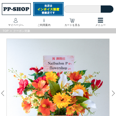
☰
i
マイページへ
ご利用案内
カートを見る
メニュー
TOP
>
クーポン対象