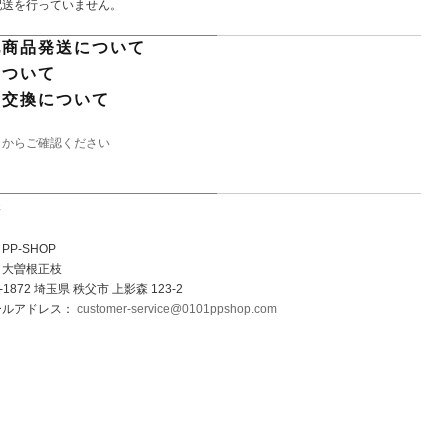
配送を行っていません。
他商品発送について
について
・交換について
らからご確認ください
先
P-SHOP
：大曽根正枝
1872 埼玉県 秩父市 上影森 123-2
ールアドレス：
customer-service@0101ppshop.com