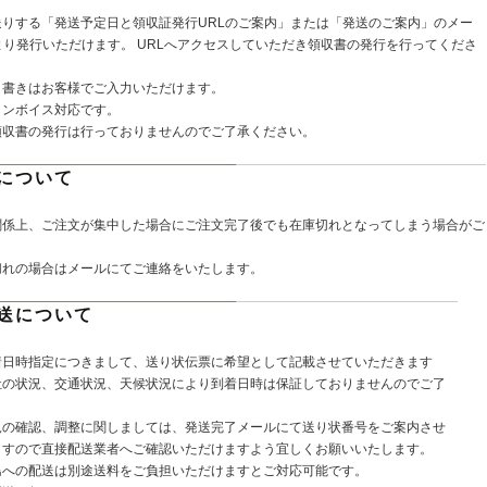
送りする「発送予定日と領収証発行URLのご案内」または「発送のご案内」のメー
より発行いただけます。 URLへアクセスしていただき領収書の発行を行ってくださ
し書きはお客様でご入力いただけます。
インボイス対応です。
領収書の発行は行っておりませんのでご了承ください。
について
関係上、ご注文が集中した場合にご注文完了後でも在庫切れとなってしまう場合がご
切れの場合はメールにてご連絡をいたします。
送について
着日時指定につきまして、送り状伝票に希望として記載させていただきます
社の状況、交通状況、天候状況により到着日時は保証しておりませんのでご了
。
況の確認、調整に関しましては、発送完了メールにて送り状番号をご案内させ
ますので直接配送業者へご確認いただけますよう宜しくお願いいたします。
島への配送は別途送料をご負担いただけますとご対応可能です。