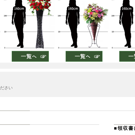
ださい
■領収書