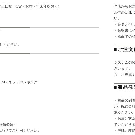
（土日祝・GW・お盆・年末年始除く）
当店からお
。
ル内のURL
い。
・宛名と但
・領収書は
て
・紙面での
せください。
■ご注文
システムの
ざいます。
万一、在庫
TM・ネットバンキング
■商品発
・商品の到
が、配送会
承ください
・お届け状
登録必須）
ていただき
合わせてご利用ください。
・沖縄、離