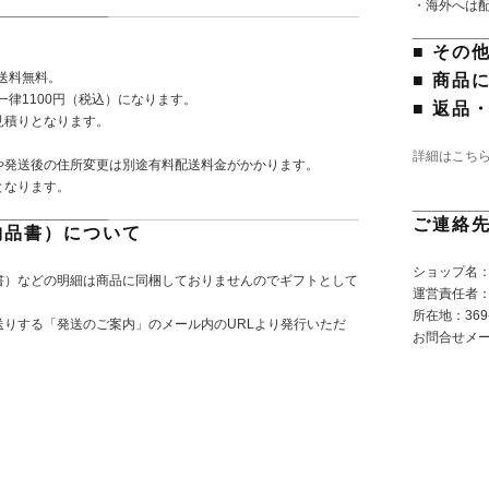
・海外へは
■ その
で送料無料。
■ 商品
一律1100円（税込）になります。
■ 返品
見積りとなります。
詳細はこち
や発送後の住所変更は別途有料配送料金がかかります。
となります。
ご連絡
納品書）について
ショップ名：P
書）などの明細は商品に同梱しておりませんのでギフトとして
運営責任者
所在地：369-
りする「発送のご案内」のメール内のURLより発行いただ
お問合せメ