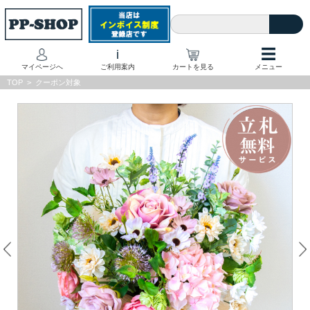
☰
i
マイページへ
ご利用案内
カートを見る
メニュー
TOP
>
クーポン対象