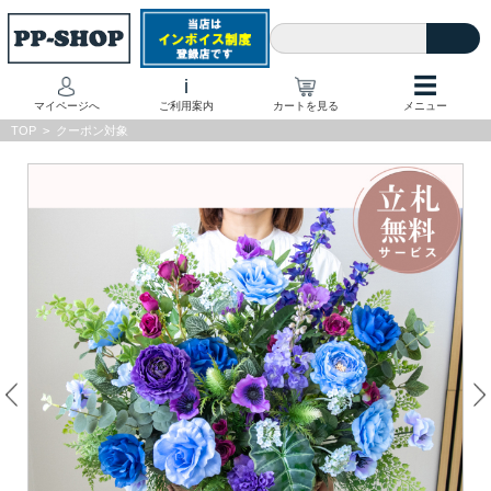
☰
i
マイページへ
ご利用案内
カートを見る
メニュー
TOP
>
クーポン対象