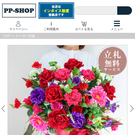
☰
i
マイページへ
ご利用案内
カートを見る
メニュー
TOP
>
クーポン対象