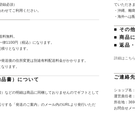
登録必須）
ていただき
合わせてご利用ください。
・沖縄、離
・海外へは
■ その
で送料無料。
■ 商品
一律1100円（税込）になります。
■ 返品
見積りとなります。
詳細はこち
や発送後の住所変更は別途有料配送料金がかかります。
となります。
ご連絡
納品書）について
ショップ名：P
書）などの明細は商品に同梱しておりませんのでギフトとして
運営責任者
所在地：369-
りする「発送のご案内」のメール内のURLより発行いただ
お問合せメ