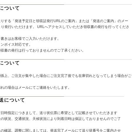
について
送りする「発送予定日と領収証発行URLのご案内」または「発送のご案内」のメー
より発行いただけます。 URLへアクセスしていただき領収書の発行を行ってくださ
し書きはお客様でご入力いただけます。
インボイス対応です。
領収書の発行は行っておりませんのでご了承ください。
について
関係上、ご注文が集中した場合にご注文完了後でも在庫切れとなってしまう場合がご
切れの場合はメールにてご連絡をいたします。
送について
着日時指定につきまして、送り状伝票に希望として記載させていただきます
社の状況、交通状況、天候状況により到着日時は保証しておりませんのでご了
。
況の確認、調整に関しましては、発送完了メールにて送り状番号をご案内させ