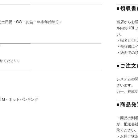
■領収書
（土日祝・GW・お盆・年末年始除く）
当店からお
。
ル内のURL
い。
・宛名と但
・領収書は
て
・紙面での
せください。
■ご注文
システムの
ざいます。
万一、在庫
TM・ネットバンキング
■商品発
・商品の到
が、配送会
承ください
・お届け状