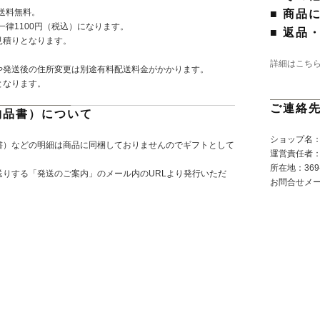
で送料無料。
■ 商品
一律1100円（税込）になります。
■ 返品
見積りとなります。
詳細はこち
や発送後の住所変更は別途有料配送料金がかかります。
となります。
ご連絡
納品書）について
ショップ名：P
書）などの明細は商品に同梱しておりませんのでギフトとして
運営責任者
所在地：369-
りする「発送のご案内」のメール内のURLより発行いただ
お問合せメ