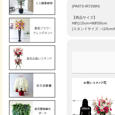
(PA973-IR72WH)
【商品サイズ】
H約115cm×W約55cm
(スタンドサイズ：□15cm/H