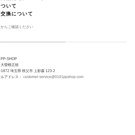
について
・交換について
らからご確認ください
先
P-SHOP
：大曽根正枝
1872 埼玉県 秩父市 上影森 123-2
ールアドレス：
customer-service@0101ppshop.com