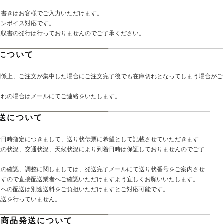
し書きはお客様でご入力いただけます。
インボイス対応です。
領収書の発行は行っておりませんのでご了承ください。
について
関係上、ご注文が集中した場合にご注文完了後でも在庫切れとなってしまう場合がご
切れの場合はメールにてご連絡をいたします。
送について
着日時指定につきまして、送り状伝票に希望として記載させていただきます
社の状況、交通状況、天候状況により到着日時は保証しておりませんのでご了
。
況の確認、調整に関しましては、発送完了メールにて送り状番号をご案内させ
ますので直接配送業者へご確認いただけますよう宜しくお願いいたします。
島への配送は別途送料をご負担いただけますとご対応可能です。
配送を行っていません。
他商品発送について