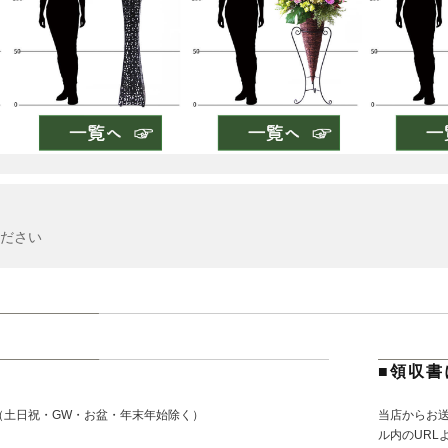
ださい
■領収書
（土日祝・GW・お盆・年末年始除く）
当店からお
。
ル内のURL