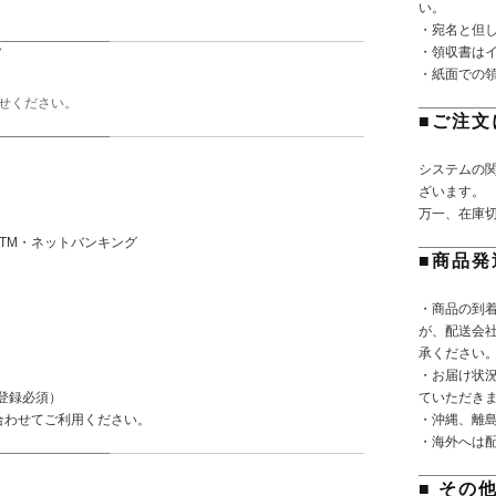
い。
・宛名と但
・領収書は
て
・紙面での
せください。
■ご注文
システムの
ざいます。
万一、在庫
TM・ネットバンキング
■商品発
・商品の到
が、配送会
承ください
・お届け状
登録必須）
ていただき
合わせてご利用ください。
・沖縄、離
・海外へは
■ その