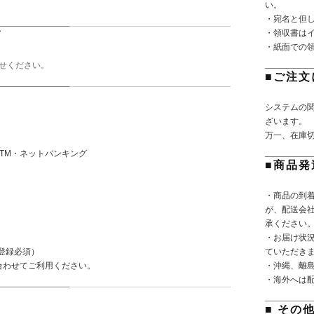
い。
・宛名と但
・領収書は
て
・紙面での
せください。
■ご注文
システムの
ざいます。
万一、在庫
TM・ネットバンキング
■商品発
・商品の到
が、配送会
承ください
・お届け状
登録必須）
ていただき
合わせてご利用ください。
・沖縄、離
・海外へは
■ その