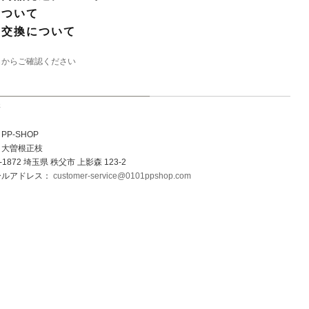
について
・交換について
らからご確認ください
先
P-SHOP
：大曽根正枝
1872 埼玉県 秩父市 上影森 123-2
ールアドレス：
customer-service@0101ppshop.com