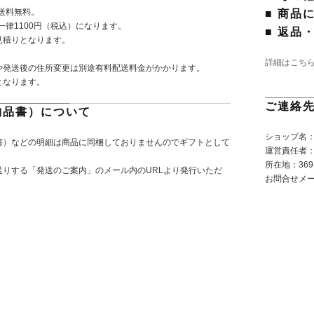
で送料無料。
■ 商品
一律1100円（税込）になります。
■ 返品
見積りとなります。
詳細はこち
や発送後の住所変更は別途有料配送料金がかかります。
となります。
ご連絡
納品書）について
ショップ名：P
書）などの明細は商品に同梱しておりませんのでギフトとして
運営責任者
所在地：369-
りする「発送のご案内」のメール内のURLより発行いただ
お問合せメ