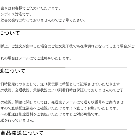
し書きはお客様でご入力いただけます。
インボイス対応です。
領収書の発行は行っておりませんのでご了承ください。
について
関係上、ご注文が集中した場合にご注文完了後でも在庫切れとなってしまう場合がご
切れの場合はメールにてご連絡をいたします。
送について
着日時指定につきまして、送り状伝票に希望として記載させていただきます
社の状況、交通状況、天候状況により到着日時は保証しておりませんのでご了
。
況の確認、調整に関しましては、発送完了メールにて送り状番号をご案内させ
ますので直接配送業者へご確認いただけますよう宜しくお願いいたします。
島への配送は別途送料をご負担いただけますとご対応可能です。
配送を行っていません。
他商品発送について