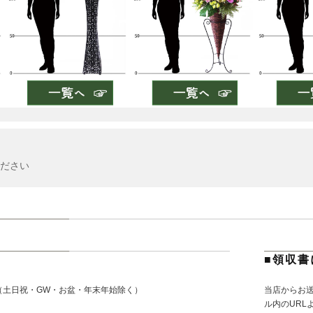
ださい
■領収書
（土日祝・GW・お盆・年末年始除く）
当店からお
。
ル内のURL