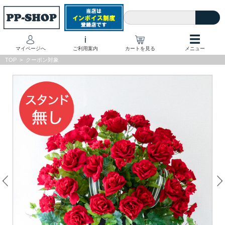
☰
i
マイページへ
ご利用案内
カートを見る
メニュー
TOP
>
クーポン対象