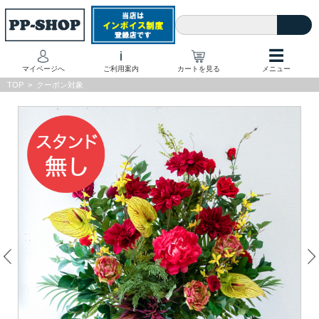
☰
i
マイページへ
ご利用案内
カートを見る
メニュー
TOP
>
クーポン対象