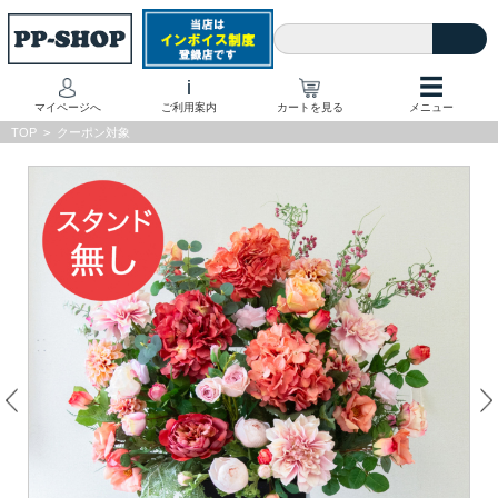
☰
i
マイページへ
ご利用案内
カートを見る
メニュー
TOP
>
クーポン対象